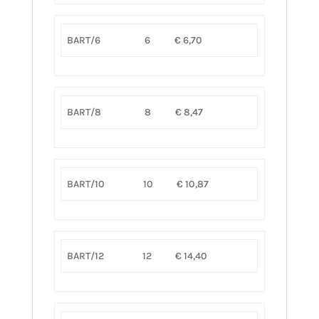
BART/6
6
€ 6,70
BART/8
8
€ 8,47
BART/10
10
€ 10,87
BART/12
12
€ 14,40