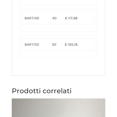
BART/40
40
€ 117,96
BART/50
50
€ 165,16
Prodotti correlati