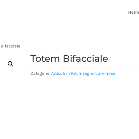
Hom
 Bifacciale
Totem Bifacciale
Categorie:
Articoli in Kit
,
Insegne Luminose