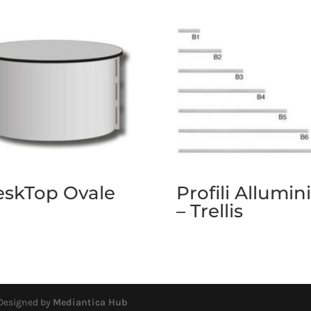
eskTop Ovale
Profili Allumin
– Trellis
 Designed by
Mediantica Hub