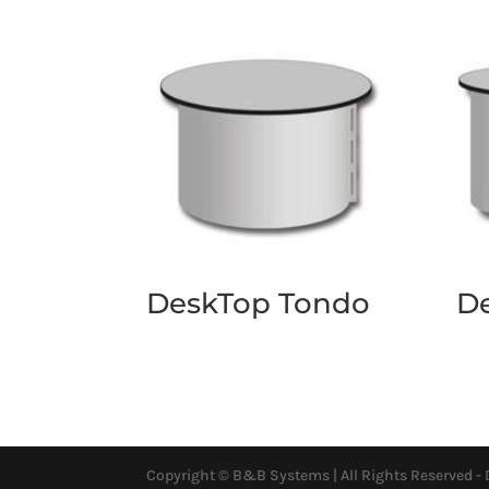
DeskTop Tondo
D
Copyright © B&B Systems | All Rights Reserved -